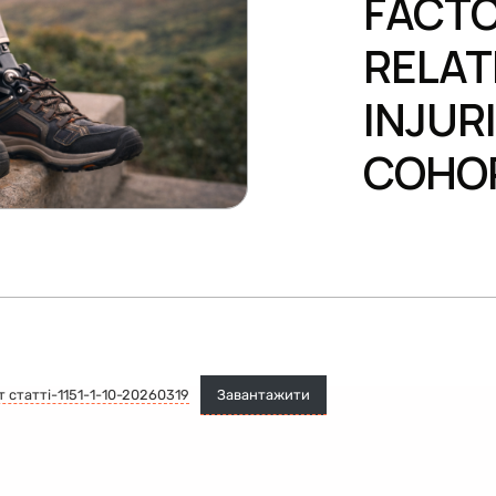
FACTO
RELAT
INJUR
COHO
т статті-1151-1-10-20260319
Завантажити