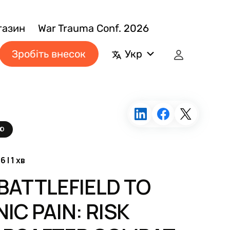
газин
War Trauma Conf. 2026
Зробіть внесок
Укр
ЛЮ
 | 1 хв
BATTLEFIELD TO
IC PAIN: RISK